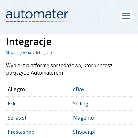
Home
Integracje
Integracje
Cennik
Strona główna
Integracje
Pomoc
Wybierz platformę sprzedażową, którą chcesz
połączyć z Automaterem:
Kontakt
Zaloguj się
Allegro
eBay
Erli
Sellingo
Rejestracja
Sellasist
Magento
PL
Prestashop
Shoper.pl
EN