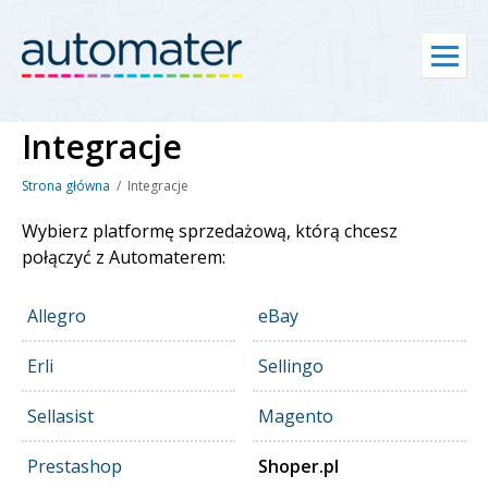
Home
Integracje
Integracje
Cennik
Strona główna
Integracje
Pomoc
Wybierz platformę sprzedażową, którą chcesz
połączyć z Automaterem:
Kontakt
Zaloguj się
Allegro
eBay
Erli
Sellingo
Rejestracja
Sellasist
Magento
PL
Prestashop
Shoper.pl
EN